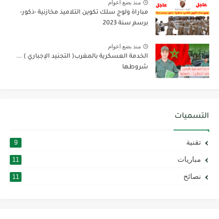
منذ بضع اعوام
مباراة ولوج سلك تكوين التلاميذ مخازنية -ذكور-
برسم سنة 2023
منذ بضع اعوام
الخدمة العسكرية بالمغرب( التجنيد الإجباري ) ...
شروطها
التسميات
تقنية
9
مباريات
11
نصائح
11