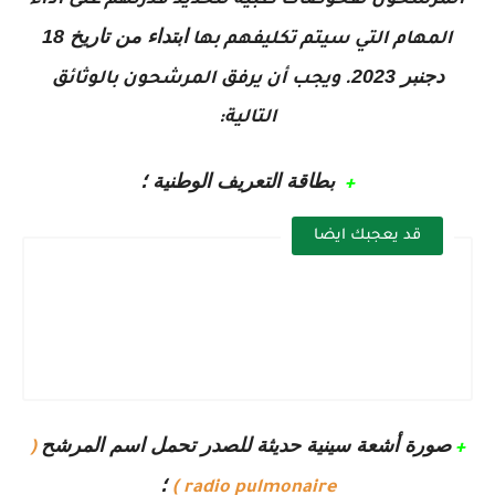
المرشحون لفحوصات طبية لتحديد قدرتهم على أداء
ابتداء من تاريخ 18
المهام التي سيتم تكليفهم بها
دجنبر 2023
.
و
يجب أن يرفق المرشحون بالوثائق
التالية:
بطاقة التعريف الوطنية ؛
+
قد يعجبك ايضا
صورة أشعة سينية حديثة للصدر تحمل اسم المرشح
(
+
؛
radio pulmonaire )